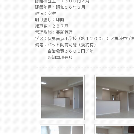
修繕積立金：７３００円／月
建築年月：昭和５６年３月
現況：空室
明け渡し：即時
総戸数：２８７戸
管理形態：委託管理
学区：伏見南浜小学校（約１２００ｍ）／桃陵中学
備考：ペット飼育可能（規約有）
自治会費３６００円／年
告知事項有り