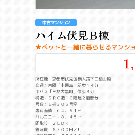
ハイム伏見Ｂ棟
★ペットと一緒に暮らせるマンシ
1
所在地：京都市伏見区横大路下三栖山殿
交通：京阪「中書島」駅歩１４分
市バス「三栖大黒町」停歩３分
構造：ＳＲＣ造１０階建２階部分
号数：Ｂ棟２０５号室
専有面積：６４．５１㎡
バルコニー：８．４５㎡
間取り：２ＬＤＫ
管理費：８３００円／月