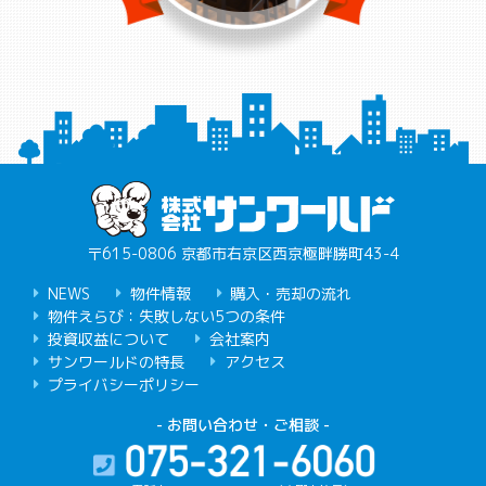
〒615-0806 京都市右京区西京極畔勝町43-4
NEWS
物件情報
購入・売却の流れ
物件えらび：失敗しない5つの条件
投資収益について
会社案内
サンワールドの特長
アクセス
プライバシーポリシー
- お問い合わせ・ご相談 -