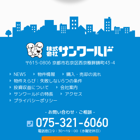
〒615-0806 京都市右京区西京極畔勝町43-4
NEWS
物件情報
購入・売却の流れ
物件えらび：失敗しない5つの条件
投資収益について
会社案内
サンワールドの特長
アクセス
プライバシーポリシー
- お問い合わせ・ご相談 -
電話窓口 9：30〜19：00（水曜定休日）